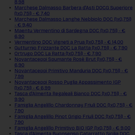
8,98
Marchese Dalmasso Barbera d’Asti DOCG Superiore
(1x0,75l) - € 7,40
Marchese Dalmasso Langhe Nebbiolo DOC (1x0,75l)
- € 9,40
Maentu Vermentino di Sardegna DOC (1x0,75l) - €
6,90
Vermentino DOC Vigneti a Prua (1x0,75l) - € 14,00
Gutturnio Frizzante DOC La Ratta (1x0,75l) - € 7,90
Ortrugo DOC La Ratta (1x0,75l) - € 7,90
Novantaceppi Spumante Rosè Brut (1x0,75l) - €
6,90
Novantaceppi Primitivo Manduria DOC (1x0,75l) - €
7,99
Novantaceppi Rosso Puglia Appassimento IGP
(1x0,75l) - € 6,99
Tasca d'Almerita Regaleali Bianco DOC (1x0,75l) - €
9,90
Famiglia Angelillo Chardonnay Friuli DOC (1x0,75l) - €
7,90
Famiglia Angelillo Pinot Grigio Friuli DOC (1x0,75l) - €
7,90
Famiglia Angelillo Primitivo BIO IGP (1x0,75l) - € 9,00
Tasca d'Almerita Buonsenso Catarratto Sicilia DOC