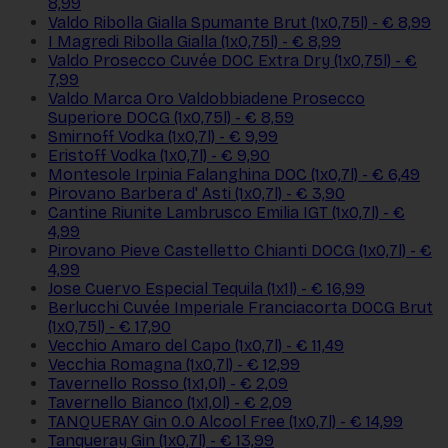
8,99
Valdo Ribolla Gialla Spumante Brut (1x0,75l) - € 8,99
I Magredi Ribolla Gialla (1x0,75l) - € 8,99
Valdo Prosecco Cuvée DOC Extra Dry (1x0,75l) - €
7,99
Valdo Marca Oro Valdobbiadene Prosecco
Superiore DOCG (1x0,75l) - € 8,59
Smirnoff Vodka (1x0,7l) - € 9,99
Eristoff Vodka (1x0,7l) - € 9,90
Montesole Irpinia Falanghina DOC (1x0,7l) - € 6,49
Pirovano Barbera d' Asti (1x0,7l) - € 3,90
Cantine Riunite Lambrusco Emilia IGT (1x0,7l) - €
4,99
Pirovano Pieve Castelletto Chianti DOCG (1x0,7l) - €
4,99
Jose Cuervo Especial Tequila (1x1l) - € 16,99
Berlucchi Cuvée Imperiale Franciacorta DOCG Brut
(1x0,75l) - € 17,90
Vecchio Amaro del Capo (1x0,7l) - € 11,49
Vecchia Romagna (1x0,7l) - € 12,99
Tavernello Rosso (1x1,0l) - € 2,09
Tavernello Bianco (1x1,0l) - € 2,09
TANQUERAY Gin 0.0 Alcool Free (1x0,7l) - € 14,99
Tanqueray Gin (1x0,7l) - € 13,99