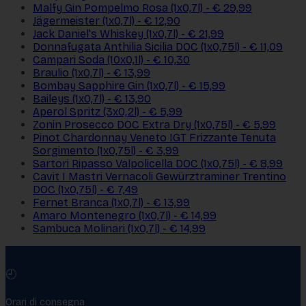
Malfy Gin Pompelmo Rosa (1x0,7l) - € 29,99
Jägermeister (1x0,7l) - € 12,90
Jack Daniel's Whiskey (1x0,7l) - € 21,99
Donnafugata Anthilia Sicilia DOC (1x0,75l) - € 11,09
Campari Soda (10x0,1l) - € 10,30
Braulio (1x0,7l) - € 13,99
Bombay Sapphire Gin (1x0,7l) - € 15,99
Baileys (1x0,7l) - € 13,90
Aperol Spritz (3x0,2l) - € 5,99
Zonin Prosecco DOC Extra Dry (1x0,75l) - € 5,99
Pinot Chardonnay Veneto IGT Frizzante Tenuta
Sorgimento (1x0,75l) - € 3,99
Sartori Ripasso Valpolicella DOC (1x0,75l) - € 8,99
Cavit I Mastri Vernacoli Gewürztraminer Trentino
DOC (1x0,75l) - € 7,49
Fernet Branca (1x0,7l) - € 13,99
Amaro Montenegro (1x0,7l) - € 14,99
Sambuca Molinari (1x0,7l) - € 14,99
🕘
Orari di consegna