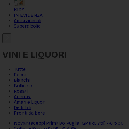
KIDS
IN EVIDENZA
Amici animali
Superalcolici
VINI E LIQUORI
Tutte
Rossi
Bianchi
Bollicine
Rosati
Aperitivi
Amari e Liquori
Distillati
Pronti da bere
Novantaceppi Primitivo Puglia IGP (1x0,75l) - € 5,90
Colferai Bianco (1x5l) - € 4,99