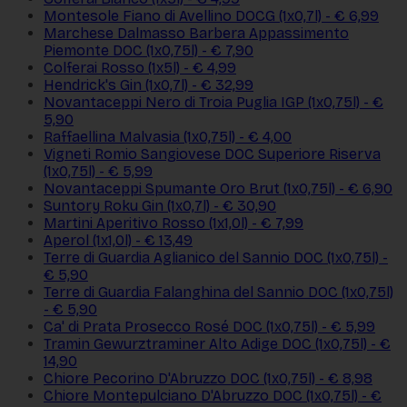
Montesole Fiano di Avellino DOCG (1x0,7l) - € 6,99
Marchese Dalmasso Barbera Appassimento
Piemonte DOC (1x0,75l) - € 7,90
Colferai Rosso (1x5l) - € 4,99
Hendrick's Gin (1x0,7l) - € 32,99
Novantaceppi Nero di Troia Puglia IGP (1x0,75l) - €
5,90
Raffaellina Malvasia (1x0,75l) - € 4,00
Vigneti Romio Sangiovese DOC Superiore Riserva
(1x0,75l) - € 5,99
Novantaceppi Spumante Oro Brut (1x0,75l) - € 6,90
Suntory Roku Gin (1x0,7l) - € 30,90
Martini Aperitivo Rosso (1x1,0l) - € 7,99
Aperol (1x1,0l) - € 13,49
Terre di Guardia Aglianico del Sannio DOC (1x0,75l) -
€ 5,90
Terre di Guardia Falanghina del Sannio DOC (1x0,75l)
- € 5,90
Ca' di Prata Prosecco Rosé DOC (1x0,75l) - € 5,99
Tramin Gewurztraminer Alto Adige DOC (1x0,75l) - €
14,90
Chiore Pecorino D'Abruzzo DOC (1x0,75l) - € 8,98
Chiore Montepulciano D'Abruzzo DOC (1x0,75l) - €