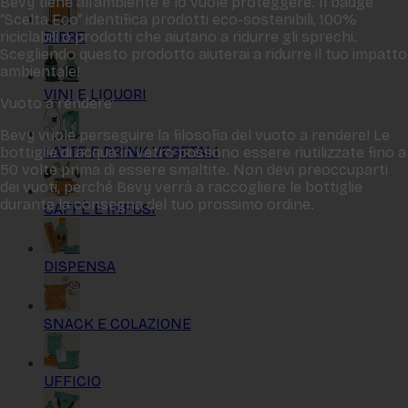
Bevy tiene all‘ambiente e lo vuole proteggere. Il badge
“Scelta Eco“ identifica prodotti eco-sostenibili, 100%
BIRRE
riciclabili o prodotti che aiutano a ridurre gli sprechi.
Scegliendo questo prodotto aiuterai a ridurre il tuo impatto
ambientale!
VINI E LIQUORI
Vuoto a rendere
Bevy vuole perseguire la filosofia del vuoto a rendere! Le
LATTE E DRINK VEGETALI
bottiglie di acqua in vetro possono essere riutilizzate fino a
50 volte prima di essere smaltite. Non devi preoccuparti
dei vuoti, perché Bevy verrà a raccogliere le bottiglie
durante la consegna del tuo prossimo ordine.
CAFFÈ E INFUSI
DISPENSA
SNACK E COLAZIONE
UFFICIO