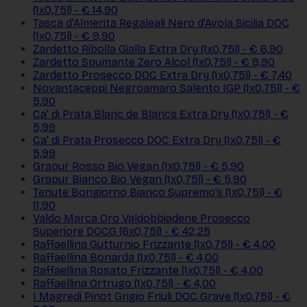
(1x0,75l) - € 14,90
Tasca d'Almerita Regaleali Nero d'Avola Sicilia DOC
(1x0,75l) - € 9,90
Zardetto Ribolla Gialla Extra Dry (1x0,75l) - € 6,90
Zardetto Spumante Zero Alcol (1x0,75l) - € 8,90
Zardetto Prosecco DOC Extra Dry (1x0,75l) - € 7,40
Novantaceppi Negroamaro Salento IGP (1x0,75l) - €
5,90
Ca' di Prata Blanc de Blancs Extra Dry (1x0,75l) - €
5,99
Ca' di Prata Prosecco DOC Extra Dry (1x0,75l) - €
5,99
Grapur Rosso Bio Vegan (1x0,75l) - € 5,90
Grapur Bianco Bio Vegan (1x0,75l) - € 5,90
Tenute Bongiorno Bianco Supremo’s (1x0,75l) - €
11,90
Valdo Marca Oro Valdobbiadene Prosecco
Superiore DOCG (6x0,75l) - € 42,25
Raffaellina Gutturnio Frizzante (1x0,75l) - € 4,00
Raffaellina Bonarda (1x0,75l) - € 4,00
Raffaellina Rosato Frizzante (1x0,75l) - € 4,00
Raffaellina Ortrugo (1x0,75l) - € 4,00
I Magredi Pinot Grigio Friuli DOC Grave (1x0,75l) - €