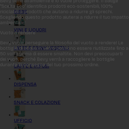
Bevy tiene all‘ambiente e lo vuole proteggere. Il badge
“Scelta Eco“ identifica prodotti eco-sostenibili, 100%
BIRRE
riciclabili o prodotti che aiutano a ridurre gli sprechi.
Scegliendo questo prodotto aiuterai a ridurre il tuo impatto
ambientale!
VINI E LIQUORI
Vuoto a rendere
Bevy vuole perseguire la filosofia del vuoto a rendere! Le
LATTE E DRINK VEGETALI
bottiglie di acqua in vetro possono essere riutilizzate fino a
50 volte prima di essere smaltite. Non devi preoccuparti
dei vuoti, perché Bevy verrà a raccogliere le bottiglie
durante la consegna del tuo prossimo ordine.
CAFFÈ E INFUSI
DISPENSA
SNACK E COLAZIONE
UFFICIO