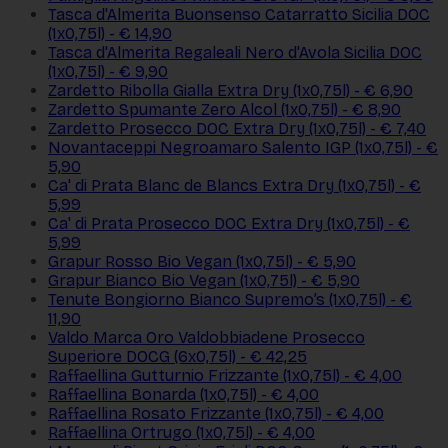
Tasca d'Almerita Buonsenso Catarratto Sicilia DOC
(1x0,75l) - € 14,90
Tasca d'Almerita Regaleali Nero d'Avola Sicilia DOC
(1x0,75l) - € 9,90
Zardetto Ribolla Gialla Extra Dry (1x0,75l) - € 6,90
Zardetto Spumante Zero Alcol (1x0,75l) - € 8,90
Zardetto Prosecco DOC Extra Dry (1x0,75l) - € 7,40
Novantaceppi Negroamaro Salento IGP (1x0,75l) - €
5,90
Ca' di Prata Blanc de Blancs Extra Dry (1x0,75l) - €
5,99
Ca' di Prata Prosecco DOC Extra Dry (1x0,75l) - €
5,99
Grapur Rosso Bio Vegan (1x0,75l) - € 5,90
Grapur Bianco Bio Vegan (1x0,75l) - € 5,90
Tenute Bongiorno Bianco Supremo’s (1x0,75l) - €
11,90
Valdo Marca Oro Valdobbiadene Prosecco
Superiore DOCG (6x0,75l) - € 42,25
Raffaellina Gutturnio Frizzante (1x0,75l) - € 4,00
Raffaellina Bonarda (1x0,75l) - € 4,00
Raffaellina Rosato Frizzante (1x0,75l) - € 4,00
Raffaellina Ortrugo (1x0,75l) - € 4,00