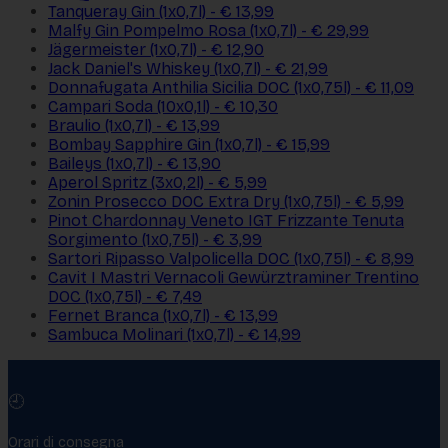
Tanqueray Gin (1x0,7l) - € 13,99
Malfy Gin Pompelmo Rosa (1x0,7l) - € 29,99
Jägermeister (1x0,7l) - € 12,90
Jack Daniel's Whiskey (1x0,7l) - € 21,99
Donnafugata Anthilia Sicilia DOC (1x0,75l) - € 11,09
Campari Soda (10x0,1l) - € 10,30
Braulio (1x0,7l) - € 13,99
Bombay Sapphire Gin (1x0,7l) - € 15,99
Baileys (1x0,7l) - € 13,90
Aperol Spritz (3x0,2l) - € 5,99
Zonin Prosecco DOC Extra Dry (1x0,75l) - € 5,99
Pinot Chardonnay Veneto IGT Frizzante Tenuta
Sorgimento (1x0,75l) - € 3,99
Sartori Ripasso Valpolicella DOC (1x0,75l) - € 8,99
Cavit I Mastri Vernacoli Gewürztraminer Trentino
DOC (1x0,75l) - € 7,49
Fernet Branca (1x0,7l) - € 13,99
Sambuca Molinari (1x0,7l) - € 14,99
🕘
Orari di consegna