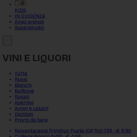
KIDS
IN EVIDENZA
Amici animali
Superalcolici
VINI E LIQUORI
Tutte
Rossi
Bianchi
Bollicine
Rosati
Aperitivi
Amari e Liquori
Distillati
Pronti da bere
Novantaceppi Primitivo Puglia IGP (1x0,75l) - € 5,90
Colferai Bianco (1x5l) - € 4,99