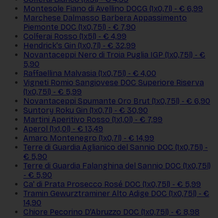
Montesole Fiano di Avellino DOCG (1x0,7l) - € 6,99
Marchese Dalmasso Barbera Appassimento
Piemonte DOC (1x0,75l) - € 7,90
Colferai Rosso (1x5l) - € 4,99
Hendrick's Gin (1x0,7l) - € 32,99
Novantaceppi Nero di Troia Puglia IGP (1x0,75l) - €
5,90
Raffaellina Malvasia (1x0,75l) - € 4,00
Vigneti Romio Sangiovese DOC Superiore Riserva
(1x0,75l) - € 5,99
Novantaceppi Spumante Oro Brut (1x0,75l) - € 6,90
Suntory Roku Gin (1x0,7l) - € 30,90
Martini Aperitivo Rosso (1x1,0l) - € 7,99
Aperol (1x1,0l) - € 13,49
Amaro Montenegro (1x0,7l) - € 14,99
Terre di Guardia Aglianico del Sannio DOC (1x0,75l) -
€ 5,90
Terre di Guardia Falanghina del Sannio DOC (1x0,75l)
- € 5,90
Ca' di Prata Prosecco Rosé DOC (1x0,75l) - € 5,99
Tramin Gewurztraminer Alto Adige DOC (1x0,75l) - €
14,90
Chiore Pecorino D'Abruzzo DOC (1x0,75l) - € 8,98