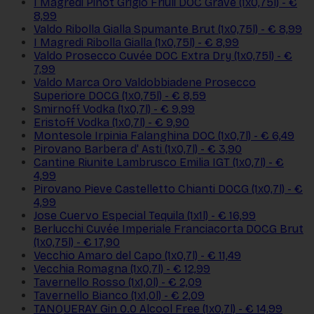
I Magredi Pinot Grigio Friuli DOC Grave (1x0,75l) - €
8,99
Valdo Ribolla Gialla Spumante Brut (1x0,75l) - € 8,99
I Magredi Ribolla Gialla (1x0,75l) - € 8,99
Valdo Prosecco Cuvée DOC Extra Dry (1x0,75l) - €
7,99
Valdo Marca Oro Valdobbiadene Prosecco
Superiore DOCG (1x0,75l) - € 8,59
Smirnoff Vodka (1x0,7l) - € 9,99
Eristoff Vodka (1x0,7l) - € 9,90
Montesole Irpinia Falanghina DOC (1x0,7l) - € 6,49
Pirovano Barbera d' Asti (1x0,7l) - € 3,90
Cantine Riunite Lambrusco Emilia IGT (1x0,7l) - €
4,99
Pirovano Pieve Castelletto Chianti DOCG (1x0,7l) - €
4,99
Jose Cuervo Especial Tequila (1x1l) - € 16,99
Berlucchi Cuvée Imperiale Franciacorta DOCG Brut
(1x0,75l) - € 17,90
Vecchio Amaro del Capo (1x0,7l) - € 11,49
Vecchia Romagna (1x0,7l) - € 12,99
Tavernello Rosso (1x1,0l) - € 2,09
Tavernello Bianco (1x1,0l) - € 2,09
TANQUERAY Gin 0.0 Alcool Free (1x0,7l) - € 14,99