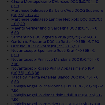
Chiore Montepulciano D'Abruzzo DOC (1x0,75l) - €
8,98
Marchese Dalmasso Barbera d’Asti DOCG Superiore
(1x0,75l) - € 7,40
Marchese Dalmasso Langhe Nebbiolo DOC (1x0,75l)
- € 9,40
Maentu Vermentino di Sardegna DOC (1x0,75l) - €
6,90
Vermentino DOC Vigneti a Prua (1x0,75l) - € 14,00
Gutturnio Frizzante DOC La Ratta (1x0,75l) - € 7,90
Ortrugo DOC La Ratta (1x0,75l) - € 7,90
Novantaceppi Spumante Rosè Brut (1x0,75l) - €
6,90
Novantaceppi Primitivo Manduria DOC (1x0,75l) - €
7,99
Novantaceppi Rosso Puglia Appassimento IGP
(1x0,75l) - € 6,99
Tasca d'Almerita Regaleali Bianco DOC (1x0,75l) - €
9,90
Famiglia Angelillo Chardonnay Friuli DOC (1x0,75l) - €
7,90
Famiglia Angelillo Pinot Grigio Friuli DOC (1x0,75l) - €
7,90
Famiglia Angelillo Primitivo BIO IGP (1x0,75l) - € 9,00